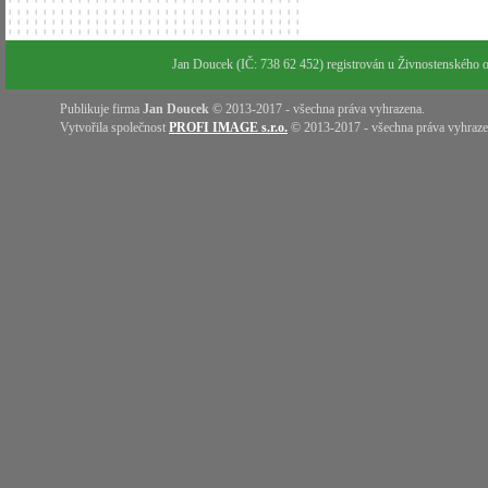
Jan Doucek (IČ: 738 62 452) registrován u Živnostenského
Publikuje firma
Jan Doucek
© 2013-2017 - všechna práva vyhrazena.
Vytvořila společnost
PROFI IMAGE s.r.o.
© 2013-2017 - všechna práva vyhraze