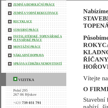
ZEMNÍ A DEMOLIČNÍ PRÁCE
Nabízí
ZEMNÍ A VODNÍ REKULTIVACE
STAVE
RECYKLACE
TOPENÁ
STAVEBNÍ PRÁCE
Působ
INSTALATÉRSKÉ, TOPENÁŘSKÉ A
PLYNAŘSKÉ PRÁCE
ROKYC
MONTÁŽNÍ PRÁCE
KLADN
NÁKLADNÍ DOPRAVA
ŘÍČAN
SPRÁVA A ÚDRŽBA NEMOVITOSTÍ
HOŘOVI
Vítejte n
VIZITKA
O FIRMĚ
Polní 295
267 06 Hýskov
Stavební 
+420
739 031 791
nabízí š