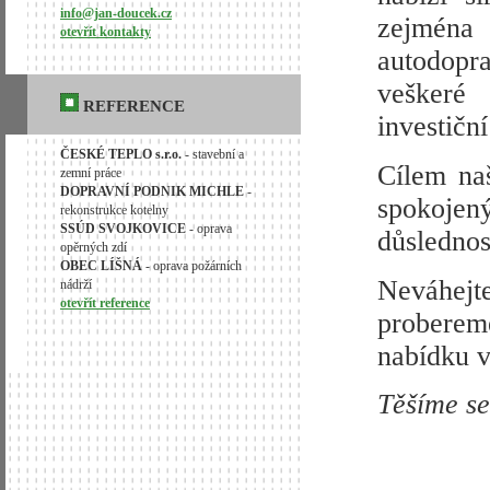
info@jan-doucek.cz
zejména 
otevřít kontakty
autodopr
veškeré
REFERENCE
investiční
ČESKÉ TEPLO s.r.o.
- stavební a
Cílem naš
zemní práce
DOPRAVNÍ PODNIK MICHLE
-
spokojený
rekonstrukce kotelny
SSÚD SVOJKOVICE
- oprava
důslednos
opěrných zdí
OBEC LÍŠNÁ
- oprava požárních
Neváhejt
nádrží
otevřít reference
proberem
nabídku v
Těšíme se